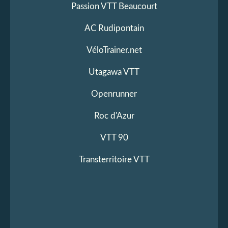
Passion VTT Beaucourt
AC Rudipontain
VéloTrainer.net
Utagawa VTT
Openrunner
Roc d'Azur
VTT 90
Transterritoire VTT